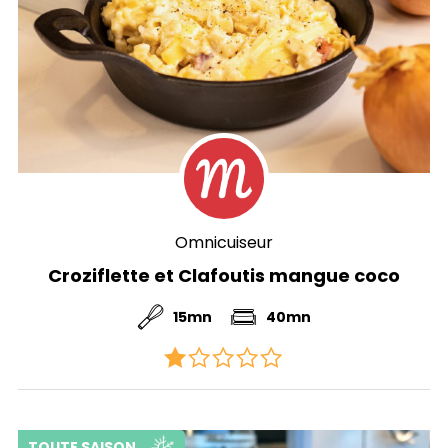
Omnicuiseur
Croziflette et Clafoutis mangue coco
15mn
40mn
TOUTE SAISON