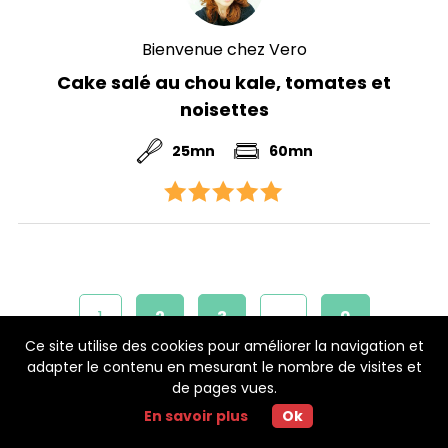
Bienvenue chez Vero
Cake salé au chou kale, tomates et
noisettes
25mn
60mn
1
2
3
…
9
Ce site utilise des cookies pour améliorer la navigation et
adapter le contenu en mesurant le nombre de visites et
Page suivante
de pages vues.
En savoir plus
Ok