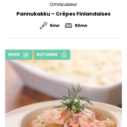
Omnicuiseur
Pannukakku – Crêpes Finlandaises
5mn
50mn
HIVER
AUTOMNE