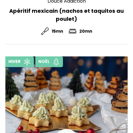
Douce Addiction
Apéritif mexicain (nachos et taquitos au
poulet)
15mn
20mn
HIVER
NOËL