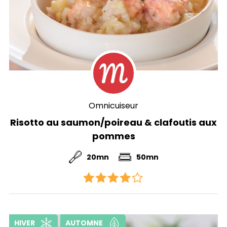
Omnicuiseur
Risotto au saumon/poireau & clafoutis aux
pommes
20mn
50mn
HIVER
AUTOMNE