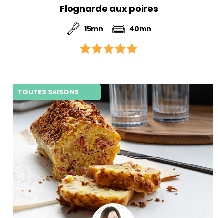
Flognarde aux poires
15mn
40mn
TOUTES SAISONS