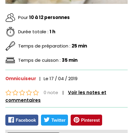
Pour
10 à 12 personnes
Durée totale :
1 h
Temps de préparation :
25 min
Temps de cuisson :
35 min
Omnicuiseur
|
Le
17 / 04 / 2019
0 note
|
Voir les notes et
commentaires
Facebook
Twitter
Pinterest