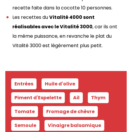
recette faite dans la cocotte 10 personnes.
Les recettes du
Vitalité 4000 sont
réalisables avec le Vitalité 3000
, car ils ont
la même puissance, en revanche le plat du
Vitalité 3000 est légèrement plus petit.
Entrées
-
Huile d'olive
-
Piment d'Espelette
-
Ail
-
Thym
-
Tomate
-
Fromage de chèvre
-
Semoule
-
Vinaigre balsamique
-