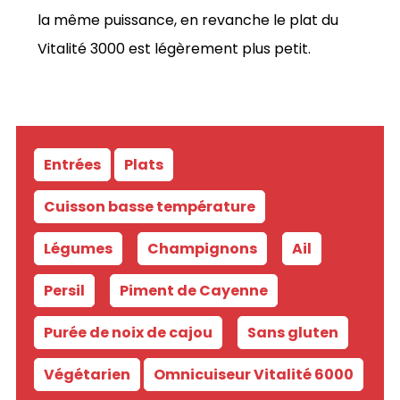
la même puissance, en revanche le plat du
Vitalité 3000 est légèrement plus petit.
Entrées
Plats
-
Cuisson basse température
-
Légumes
-
Champignons
-
Ail
-
Persil
-
Piment de Cayenne
-
Purée de noix de cajou
-
Sans gluten
Végétarien
Omnicuiseur Vitalité 6000