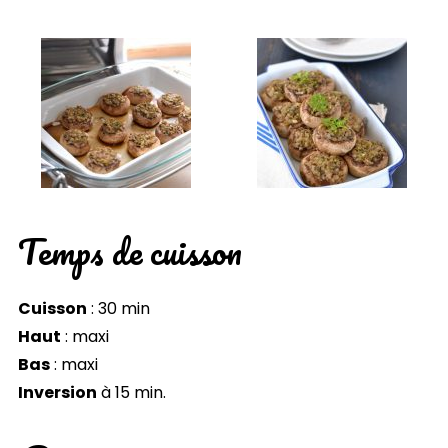
Temps de cuisson
Cuisson
: 30 min
Haut
: maxi
Bas
: maxi
Inversion
à 15 min.