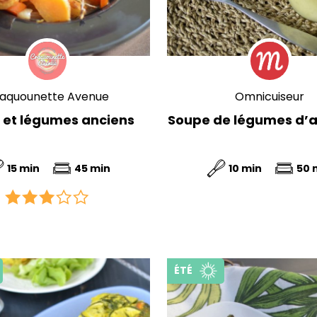
aquounette Avenue
Omnicuiseur
 et légumes anciens
Soupe de légumes d’
15 min
45 min
10 min
50 
ÉTÉ