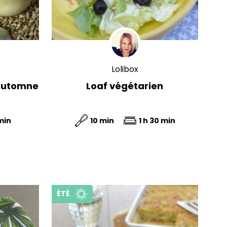
Lolibox
automne
Loaf végétarien
min
10 min
1 h 30 min
ÉTÉ