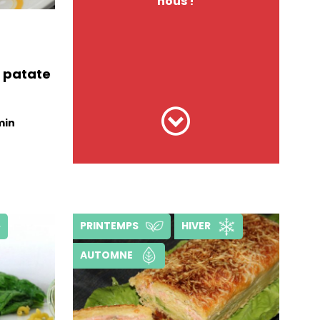
nous !
t patate
min
PRINTEMPS
HIVER
AUTOMNE