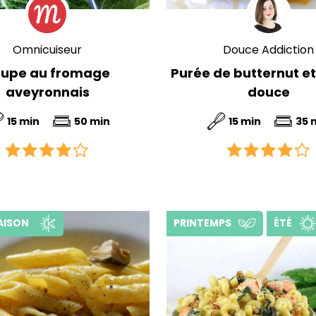
Omnicuiseur
Douce Addiction
oupe au fromage
Purée de butternut e
aveyronnais
douce
15 min
50 min
15 min
35 
AISON
PRINTEMPS
ÉTÉ