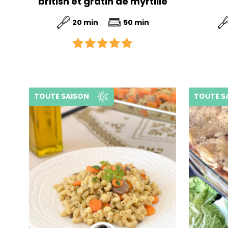
british et gratin de myrtille
20 min
50 min
TOUTE SAISON
TOUTE S