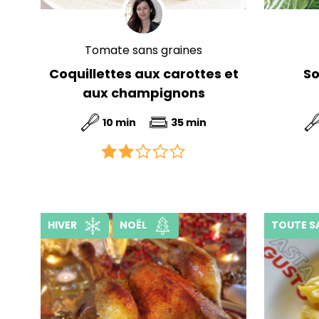
Tomate sans graines
Coquillettes aux carottes et
S
aux champignons
10 min
35 min
HIVER
NOËL
TOUTE S