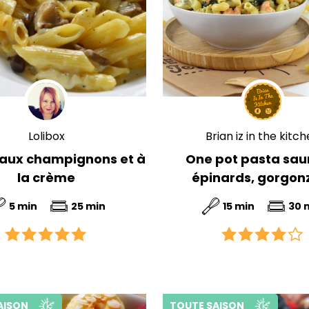
Lolibox
Brian iz in the kitc
aux champignons et à
One pot pasta sa
la crème
épinards, gorgon
5 min
25 min
15 min
30 
AISON
TOUTE SAISON