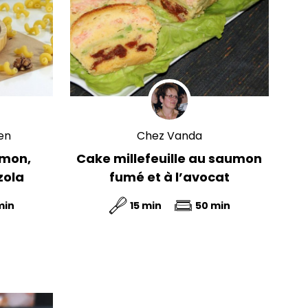
hen
Chez Vanda
umon,
Cake millefeuille au saumon
zola
fumé et à l’avocat
min
15 min
50 min