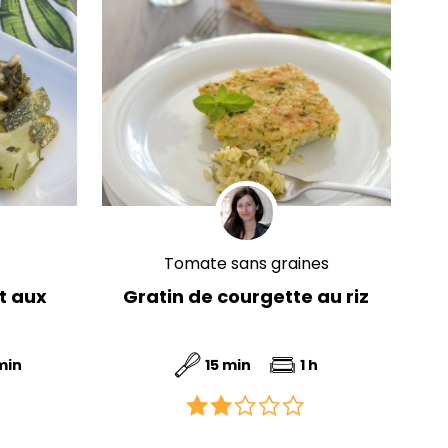
Tomate sans graines
et aux
Gratin de courgette au riz
min
15 min
1 h