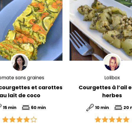
omate sans graines
Lolibox
courgettes et carottes
Courgettes à l’ail 
au lait de coco
herbes
15 min
60 min
10 min
20 