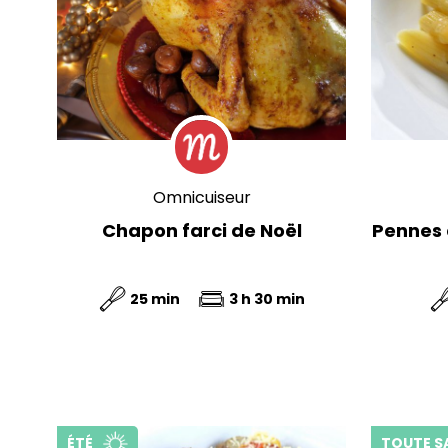
Omnicuiseur
Chapon farci de Noël
Pennes 
25 min
3 h 30 min
ÉTÉ
TOUTE S