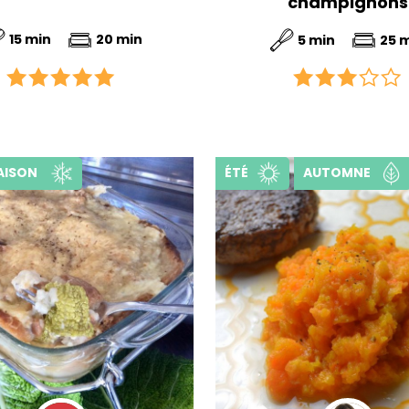
champignons
15 min
20 min
5 min
25 
AISON
ÉTÉ
AUTOMNE