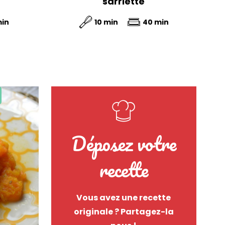
sarriette
min
10 min
40 min
Déposez votre
recette
Vous avez une recette
originale ? Partagez-la