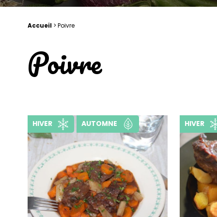
Accueil
>
Poivre
Poivre
HIVER
AUTOMNE
HIVER