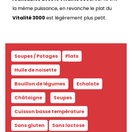
la même puissance, en revanche le plat du
Vitalité 3000
est légèrement plus petit.
Soupes / Potages
Plats
-
Huile de noisette
-
Bouillon de légumes
-
Echalote
-
Châtaigne
-
Soupes
-
Cuisson basse température
-
Sans gluten
Sans lactose