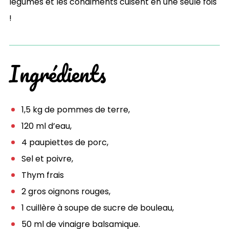
légumes et les condiments cuisent en une seule fois
!
Ingrédients
1,5 kg de pommes de terre,
120 ml d’eau,
4 paupiettes de porc,
Sel et poivre,
Thym frais
2 gros oignons rouges,
1 cuillère à soupe de sucre de bouleau,
50 ml de vinaigre balsamique.