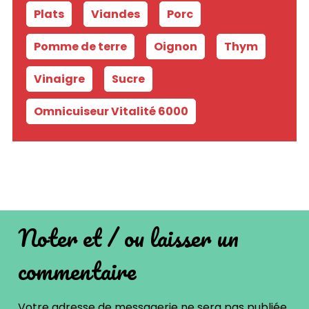
Plats
-
Viandes
-
Porc
-
Pomme de terre
-
Oignon
-
Thym
-
Vinaigre
-
Sucre
-
Omnicuiseur Vitalité 6000
Noter et / ou laisser un
commentaire
Votre adresse de messagerie ne sera pas publiée.