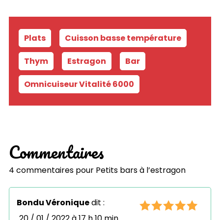
Plats
-
Cuisson basse température
-
Thym
-
Estragon
-
Bar
-
Omnicuiseur Vitalité 6000
Commentaires
4 commentaires pour
Petits bars à l’estragon
Bondu Véronique
dit :
20 / 01 / 2022 à 17 h 10 min