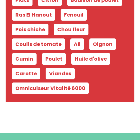
Plats
-
Citron
-
Bouillon de poulet
-
Ras El Hanout
-
Fenouil
-
Pois chiche
-
Chou fleur
-
Coulis de tomate
-
Ail
-
Oignon
-
Cumin
-
Poulet
-
Huile d'olive
-
Carotte
-
Viandes
-
Omnicuiseur Vitalité 6000