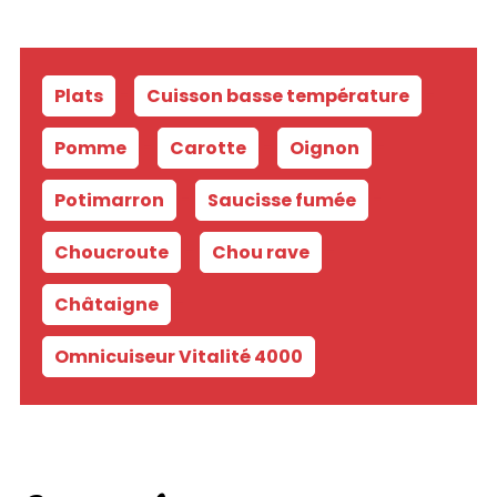
Plats
-
Cuisson basse température
-
Pomme
-
Carotte
-
Oignon
-
Potimarron
-
Saucisse fumée
-
Choucroute
-
Chou rave
-
Châtaigne
-
Omnicuiseur Vitalité 4000