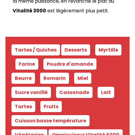
la même puissance, en revanche le plat du
Vitalité 3000
est légèrement plus petit.
Tartes / Quiches
Desserts
-
Myrtille
-
Farine
-
Poudre d'amande
-
Beurre
-
Romarin
-
Miel
-
Sucre vanillé
-
Cassonade
-
Lait
-
Tartes
-
Fruits
-
Cuisson basse température
-
Végétarien
Omnicuiseur Vitalité 6000