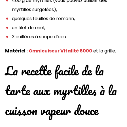
400 g de myrtilles (vous pouvez utiliser des
myrtilles surgelées),
quelques feuilles de romarin,
un filet de miel,
3 cuillères à soupe d’eau.
Matériel :
Omnicuiseur Vitalité 6000
et la grille.
La recette facile de la
tarte aux myrtilles à la
cuisson vapeur douce