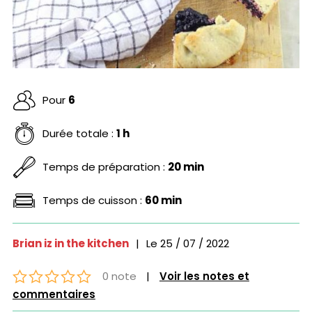
Pour
6
Durée totale :
1 h
Temps de préparation :
20 min
Temps de cuisson :
60 min
Brian iz in the kitchen
|
Le
25 / 07 / 2022
0 note
|
Voir les notes et
commentaires