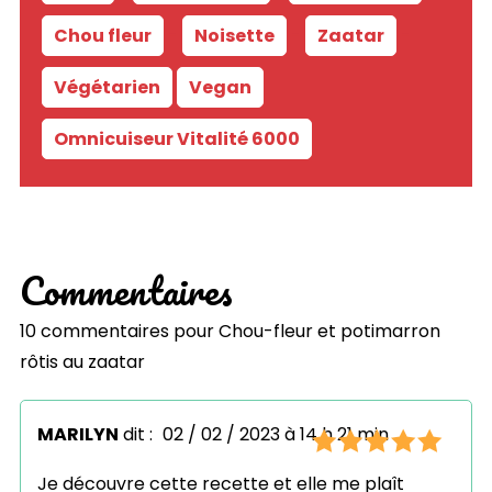
Chou fleur
-
Noisette
-
Zaatar
-
Végétarien
Vegan
Omnicuiseur Vitalité 6000
Commentaires
10 commentaires pour
Chou-fleur et potimarron
rôtis au zaatar
MARILYN
dit :
02 / 02 / 2023 à 14 h 21 min
Je découvre cette recette et elle me plaît