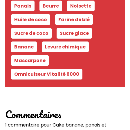
Panais
-
Beurre
-
Noisette
-
Huile de coco
-
Farine de blé
-
Sucre de coco
-
Sucre glace
-
Banane
-
Levure chimique
-
Mascarpone
-
Omnicuiseur Vitalité 6000
Commentaires
1 commentaire pour
Cake banane, panais et