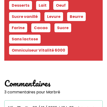
Desserts
-
Lait
-
Oeuf
-
Sucre vanillé
-
Levure
-
Beurre
-
Farine
-
Cacao
-
Sucre
-
Sans lactose
Omnicuiseur Vitalité 6000
Commentaires
3 commentaires pour
Marbré