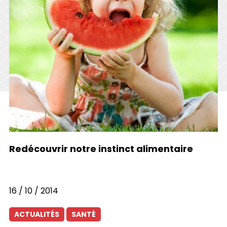
la
Redécouvrir notre instinct alimentaire
So
16 / 10 / 2014
07
ACTUALITÉS
SANTÉ