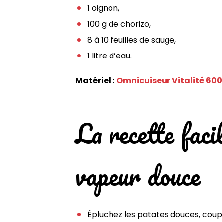
1 oignon,
100 g de chorizo,
8 à 10 feuilles de sauge,
1 litre d’eau.
Matériel :
Omnicuiseur Vitalité 60
La recette faci
vapeur douce
Épluchez les patates douces, coupe