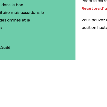
Recette extr
t dans le bon
Recettes d’
aire mais aussi dans le
Vous pouvez a
des aminés et le
position haut
x.
italité