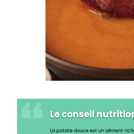
Le conseil nutritio
La patate douce est un aliment rich