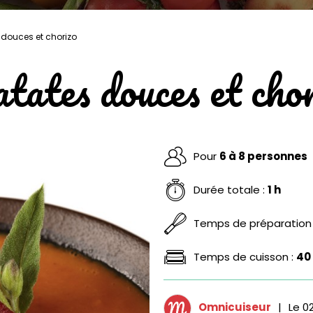
 douces et chorizo
tates douces et cho
Pour
6 à 8 personnes
Durée totale :
1 h
Temps de préparation
Temps de cuisson :
40
Omnicuiseur
|
Le
02