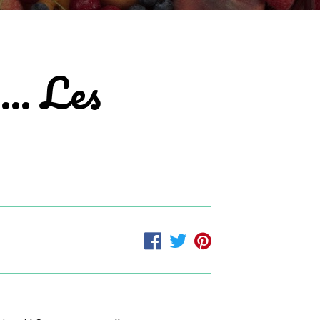
s… Les