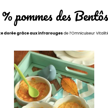
00 % pommes des Bentôs
e dorée grâce aux infrarouges
de l’Omnicuiseur Vitali