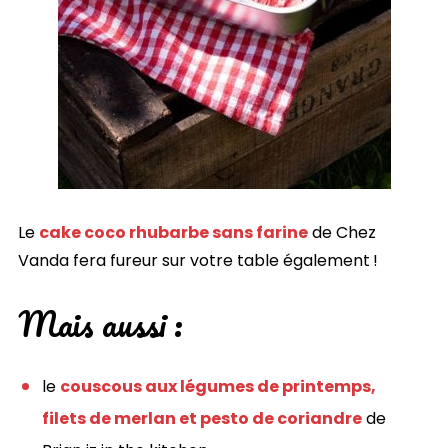
Le
cake coco rhubarbe sans farine
de Chez
Vanda fera fureur sur votre table également !
Mais aussi :
le
couscous aux légumes de printemps,
filets de merlan et pesto de coriandre
de