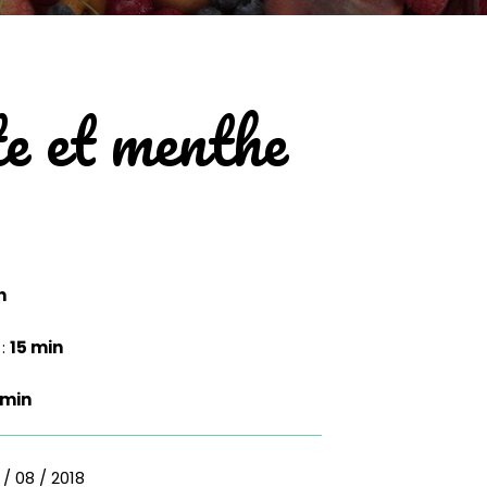
te et menthe
n
 :
15 min
 min
 / 08 / 2018